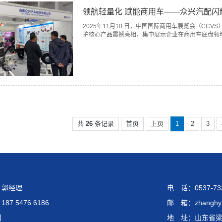
领航轻量化 赋能商用车——众兴汽配闪耀2
2025年11月10 日，中国国际商用车展览会（C
护核心产品震撼亮相，集中展示企业在商用车底盘领域的
共
26
条记录
首页
上页
1
2
3
：郭经理
电 话：0537-73
87 5476 6186
邮 箱：zhanghy@
图
地 址：山东省