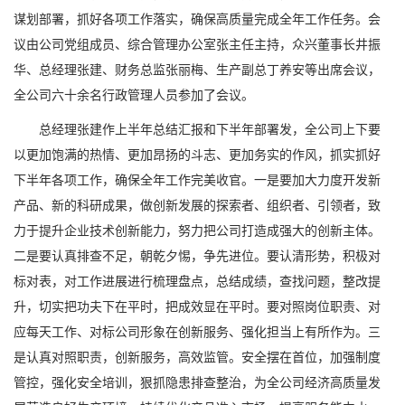
谋划部署，抓好各项工作落实，确保高质量完成全年工作任务。会
议由公司党组成员、综合管理办公室张主任主持，众兴董事长井振
华、总经理张建、财务总监张丽梅、生产副总丁养安等出席会议，
全公司六十余名行政管理人员参加了会议。
总经理张建作上半年总结汇报和下半年部署发，全公司上下要
以更加饱满的热情、更加昂扬的斗志、更加务实的作风，抓实抓好
下半年各项工作，确保全年工作完美收官。一是要加大力度开发新
产品、新的科研成果，做创新发展的探索者、组织者、引领者，致
力于提升企业技术创新能力，努力把公司打造成强大的创新主体。
二是要认真排查不足，朝乾夕惕，争先进位。要认清形势，积极对
标对表，对工作进展进行梳理盘点，总结成绩，查找问题，整改提
升，切实把功夫下在平时，把成效显在平时。要对照岗位职责、对
应每天工作、对标公司形象在创新服务、强化担当上有所作为。三
是认真对照职责，创新服务，高效监管。安全摆在首位，加强制度
管控，强化安全培训，狠抓隐患排查整治，为全公司经济高质量发