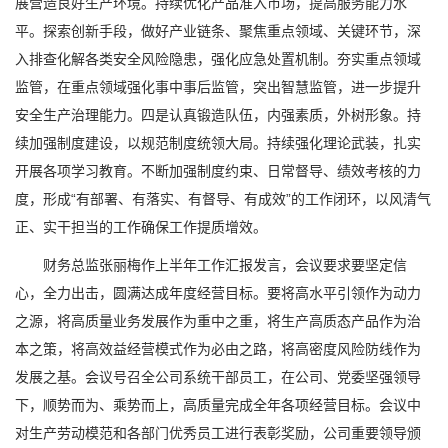
展营造良好生产环境。持续优化产品准入市场，提高服务能力水
平。探索创新手段，做好产业链条、聚焦重点领域、关键环节，深
入排查化解各类安全风险隐患，强化应急处置机制。夯实重点领域
监管，在重点领域强化事中事后监管，突出智慧监管，进一步提升
安全生产治理能力。四是认真锻造队伍，内强素质，外树形象。持
续加强制度建设，以规范制度统领大局。持续强化理论武装，扎实
开展各项学习教育。不断加强制度约束、日常督导、绩效考核的力
度，形成“有部署、有落实、有督导、有成效”的工作闭环，以风清气
正、实干担当的工作确保工作提质增效。
财务总监张丽梅作上半年工作汇报发言，会议要求要坚定信
心，全力出击，圆满达成年度经营目标。要将高水平引领作为动力
之源，将高质量业务发展作为重中之重，将生产高质态产品作为治
本之策，将高效益经营模式作为必由之路，将高密度风险防线作为
发展之基。会议号召全公司系统干部员工，在公司、党委坚强领导
下，顺势而为、乘势而上，高质量完成全年各项经营目标。会议中
对生产劳动模范和各部门优秀员工进行表彰奖励，公司重要领导颁