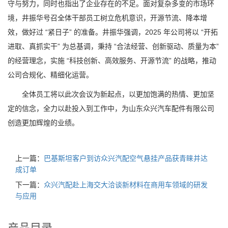
守与努力，同时也指出了企业存在的不足。面对复杂多变的市场环
境，井振华号召全体干部员工树立危机意识，开源节流、降本增
效，做好过 “紧日子” 的准备。井振华强调，2025 年公司将以 “开拓
进取、真抓实干” 为总基调，秉持 “合法经营、创新驱动、质量为本”
的经营理念，实施 “科技创新、高效服务、开源节流” 的战略，推动
公司合规化、精细化运营。
全体员工将以此次会议为新起点，以更加饱满的热情、更加坚
定的信念，全力以赴投入到工作中，为山东众兴汽车配件有限公司
创造更加辉煌的业绩。
上一篇：
巴基斯坦客户到访众兴汽配空气悬挂产品获青睐并达
成订单
下一篇：
众兴汽配赴上海交大洽谈新材料在商用车领域的研发
与应用
产品目录